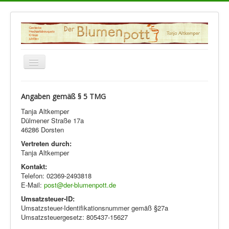
Toggle
Navigation
Home
Angaben gemäß § 5 TMG
Impressum/Datenschutz
Tanja Altkemper
Dülmener Straße 17a
46286 Dorsten
Vertreten durch:
Tanja Altkemper
Kontakt:
Telefon: 02369-2493818
E-Mail:
post@der-blumenpott.de
Umsatzsteuer-ID:
Umsatzsteuer-Identifikationsnummer gemäß §27a
Umsatzsteuergesetz: 805437-15627